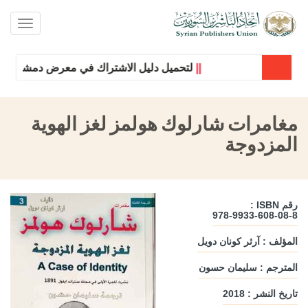
oggle
ation
||
لتحميل دليل الاشتراك في معرض دمشق الدولي 
مغامرات شارلوك هولمز لغز الهوية
المزدوجة
رقم ISBN :
978-9933-608-08-8
المؤلف : آرثر كونان دويل
المترجم : سليمان حسون
تاريخ النشر : 2018