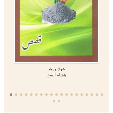
شوك ورماد
هشام السح