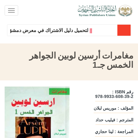
oggle
ation
||
لتحميل دليل الاشتراك في معرض دمشق الدولي ل
مغامرات أرسين لوبين الجواهر
الخمس جـ1
رقم ISBN :
978-9933-608-39-2
المؤلف : موريس لبلان
المترجم : فيليب حداد
المراجعة : لينا حجازي