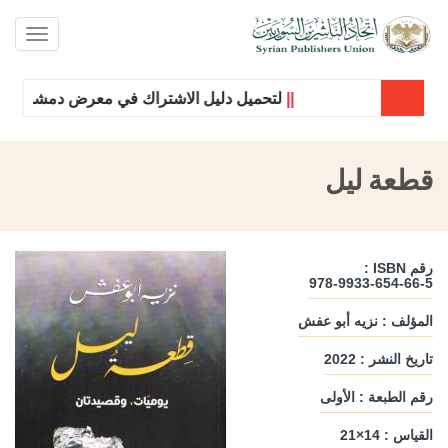
oggle
ation
||
لتحميل دليل الاشتراك في معرض دمشق الدولي 
قطعة ليل
رقم ISBN :
978-9933-654-66-5
المؤلف : نزيه أبو عفش
تاريخ النشر : 2022
رقم الطبعة : الأولى
القياس : 14×21