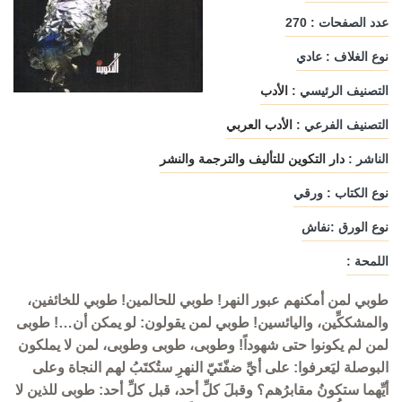
عدد الصفحات : 270
نوع الغلاف : عادي
التصنيف الرئيسي :
الأدب
التصنيف الفرعي :
الأدب العربي
الناشر :
دار التكوين للتأليف والترجمة والنشر
نوع الكتاب : ورقي
نوع الورق :نفاش
اللمحة :
طوبي لمن أمكنهم عبور النهر! طوبي للحالمين! طوبي للخائفين،
والمشككِّين، واليائسين! طوبي لمن يقولون: لو يمكن أن…! طوبى
لمن لم يكونوا حتى شهوداً! وطوبى، طوبى وطوبى، لمن لا يملكون
البوصلة ليَعرفوا: على أيِّ ضفّتَيّ النهرِ ستُكتَبُ لهم النجاة وعلى
أيِّهما ستكونُ مقابرُهم؟ وقبلَ كلِّ أحد، قبل كلِّ أحد: طوبى للذين لا