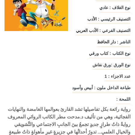
نوع الغلاف : عادي
التصنيف الرئيسي :
الأدب
التصنيف الفرعي :
الأدب العربي
الناشر :
دار الحافظ
نوع الكتاب : كتاب ورقي
نوع الورق :ورق نفاش
عدد الاجزاء : 1
طباعة الداخل ملون : أبيض وأسود
اللمحة :
رواية رائعة بكل تفاصيلها تشد القارئ بعوالمها الغامضة والنهايات
الفجائية، وهي من تأليف د.مدحت مطر الكاتب الروائي المعروف
روايةٌ ذاتُ طرازٍ جديدٍ تجمعُ بينَ الجانبِ الاجتماعي والتَّشويقي
والخيالِ العلمي... تدورُ أحداثُها في جزيرةٍ غيرِ مأهولةٍ ذاتُ طبيعةٍ