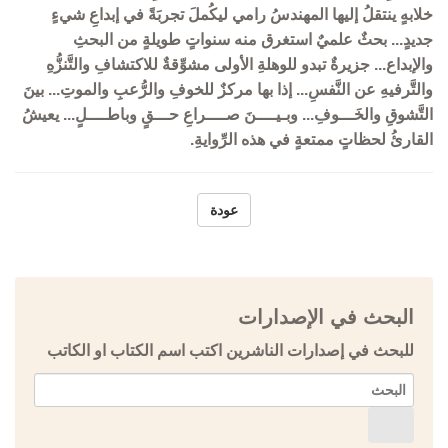
خلابهٍ ينتقلُ إليها المهندسُ رامي ليكُملَ تجربَةً في إبداعِ شيءٍ
جديدٍ... بحثٌ علميٌ استغرق منه سنواتٍ طويلةٍ من البحثِ
والإبداع... جزيرةٌ تبدو للوهلةِ الأولى مشوِّقةٌ للاكتشافِ والتَّنزُّهِ
والتَّرفيهِ عن النَّفسِ... إذا بها مركزٌ للخوفِ والرُّعبِ والموتِ... بينَ
التَّشوقِ والخَـــوفِ... وبـيــــنَ صــــراعِ حـــقٍ وباطــــلٍ... يعيشُ
القارئُ لحظاتٍ ممتعةٍ في هذه الرِّوايةِ.
عودة
البحث في الإصدارات
للبحث في إصدارات الناشرين اكتب اسم الكتاب او الكاتب