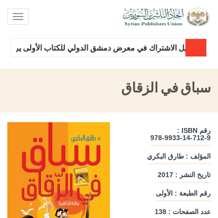
oggle
ation
ميل دليل الاشتراك في معرض دمشق الدولي للكتاب الأولى يرجى الض
سباق في الزقاق
رقم ISBN :
978-9933-14-712-9
المؤلف : طارق البكري
تاريخ النشر : 2017
رقم الطبعة : الأولى
عدد الصفحات : 138