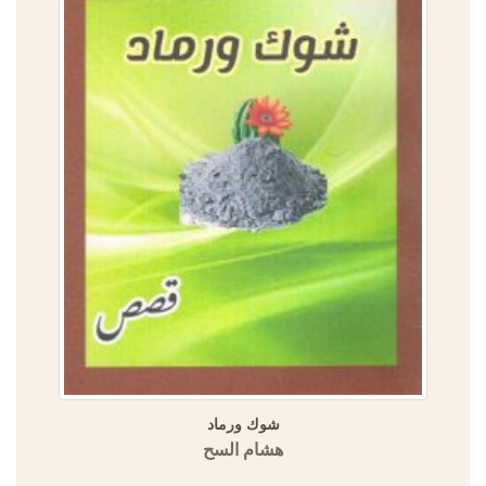
شوك ورماد
هشام السح