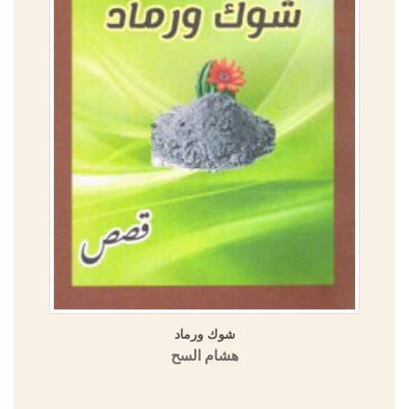
شوك ورماد
هشام السح