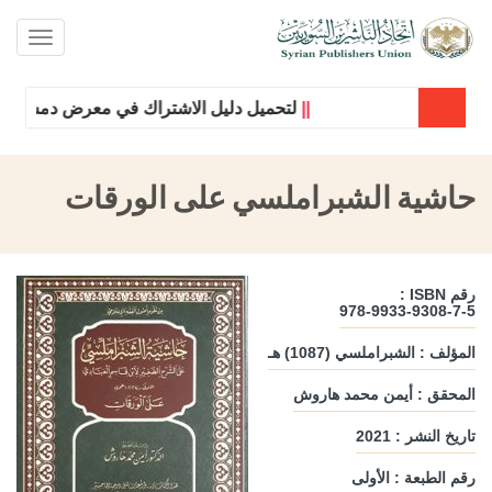
oggle
ation
||
لتحميل دليل الاشتراك في معرض دمشق الدول
حاشية الشبراملسي على الورقات
رقم ISBN :
978-9933-9308-7-5
المؤلف : الشبراملسي (1087) هـ
المحقق : أيمن محمد هاروش
تاريخ النشر : 2021
رقم الطبعة : الأولى