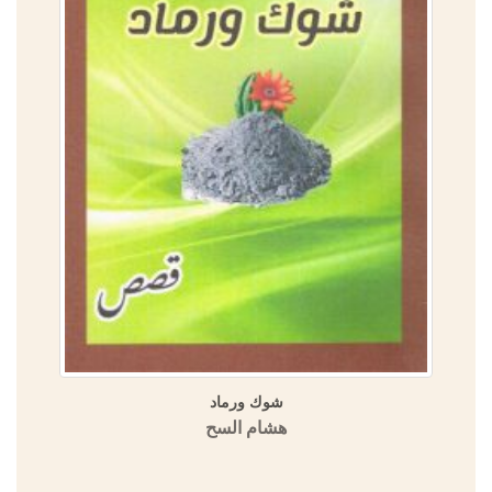
شوك ورماد
هشام السح