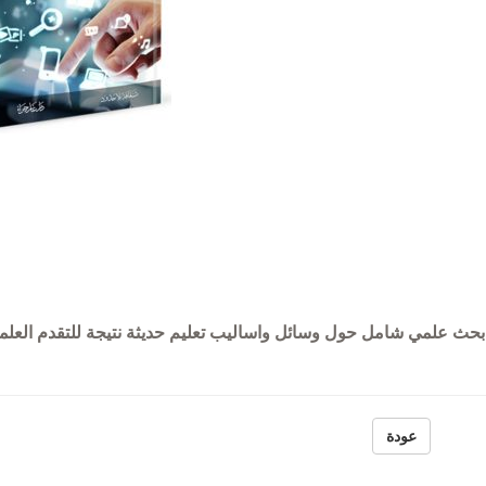
رة بحث علمي شامل حول وسائل واساليب تعليم حديثة نتيجة للتقدم العل
الموسوعة العمري
عودة
خلود إلكتروني
الأبصار في ممالك
ون
المنهج والمصادر (در
محمد شعبو
وصفية نقدية م