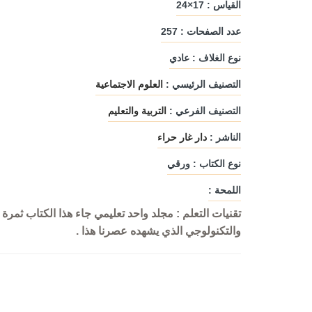
القياس : 17×24
عدد الصفحات : 257
نوع الغلاف : عادي
التصنيف الرئيسي :
العلوم الاجتماعية
التصنيف الفرعي :
التربية والتعليم
الناشر :
دار غار حراء
نوع الكتاب : ورقي
اللمحة :
تقنيات التعلم : مجلد واحد تعليمي جاء هذا الكتاب ثم
والتكنولوجي الذي يشهده عصرنا هذا .
السواقي البيضاء
نشوة روح
دار ليندا
مؤلفون ومترجم