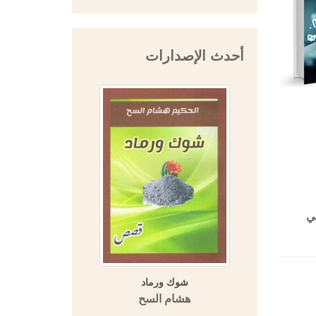
أحدث الإصدارات
مي
ة (مسالك
شوك ورماد
المفتي 
 الأمصار)
هشام السح
دار 
اسة تحليلية
قارنة)