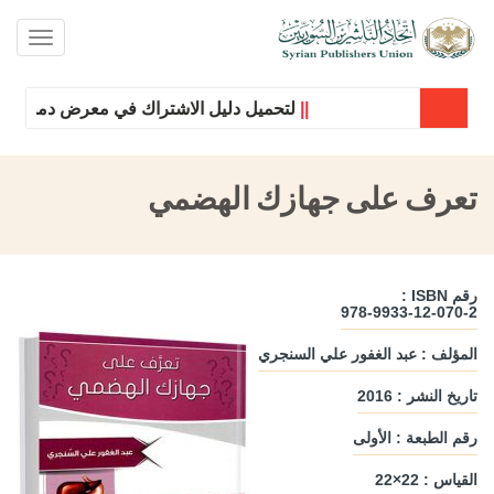
oggle
ation
||
لتحميل دليل الاشتراك في معرض دمشق الدول
تعرف على جهازك الهضمي
رقم ISBN :
978-9933-12-070-2
المؤلف : عبد الغفور علي السنجري
تاريخ النشر : 2016
رقم الطبعة : الأولى
القياس : 22×22