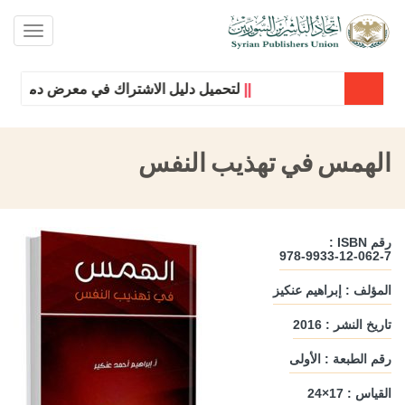
oggle
ation
||
لتحميل دليل الاشتراك في معرض دمشق الدول
الهمس في تهذيب النفس
رقم ISBN :
978-9933-12-062-7
المؤلف : إبراهيم عنكيز
تاريخ النشر : 2016
رقم الطبعة : الأولى
القياس : 17×24