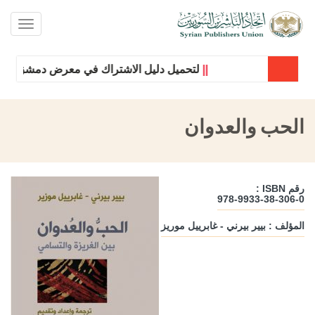
oggle
ation
||
لتحميل دليل الاشتراك في معرض دمشق الدولي 
الحب والعدوان
رقم ISBN :
978-9933-38-306-0
المؤلف : بيير بيرني - غابرييل موريز