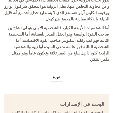
تدور أحداث الرواية حول فسات العصابات الاجتماعي في العالم
وعن محاولة التخلص منها، بطل الرواية هو المحقق هيركيول بوارو
ورفيقه الكابتن آرثر هستنغز الذي لا يستطيع خداع أحد مع أنه قليل
الحيلة والذكاء مقارنة بالمحقق هيركيول.
أما الشخصيات الأربعة الكبار، فالشخصية الأولى هو لي تشاج ين
صاحب النفوذ الواسعة وهو العقل المدبر للعصابة، أما الشخصية
الثانية فهو ايب رايلند المليونير صاحب القوة الاقتصادية، أما
الشخصية الثالثة فهو عالمة تدعى السيدة أولفييه والشخصية
الرابعة كلود داريل يبلغ من العمر ثلاثة وثلاثون عاماً وهو ممثل
ماهر التنكر.
عودة
البحث في الإصدارات
للبحث في إصدارات الناشرين اكتب اسم الكتاب او الكاتب