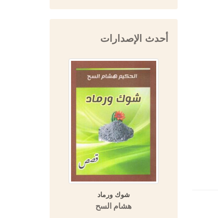
أحدث الإصدارات
ة (مسالك
شوك ورماد
المفتي 
 الأمصار)
هشام السح
دار 
اسة تحليلية
قارنة)