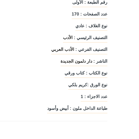
رقم الطبعة : الأولى
عدد الصفحات : 170
نوع الغلاف : عادي
التصنيف الرئيسي :
الأدب
التصنيف الفرعي :
الأدب العربي
الناشر :
دار دلمون الجديدة
نوع الكتاب : كتاب ورقي
نوع الورق :كريم بلكي
عدد الاجزاء : 1
طباعة الداخل ملون : أبيض وأسود
شتات
السواقي البيضاء
الوطن بوح الرو
يد
دار ليندا
مؤلفون ومترجم