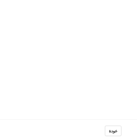
ح
الموسوعة العمري
خلود إلكتروني
الأبصار في ممالك
ون
عودة
المنهج والمصادر (در
محمد شعبو
وصفية نقدية م