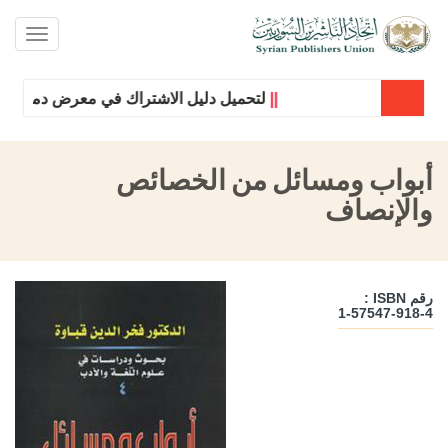
oggle
ation
||
لتحميل دليل الاشتراك في معرض دمشق الدول
أبواب ومسائل من الخصائص
والإنصاف
رقم ISBN :
1-57547-918-4